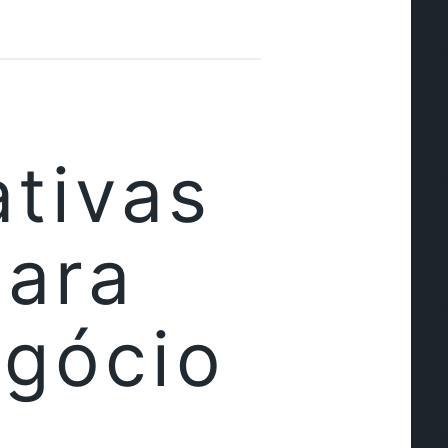
ativas
para
egócio