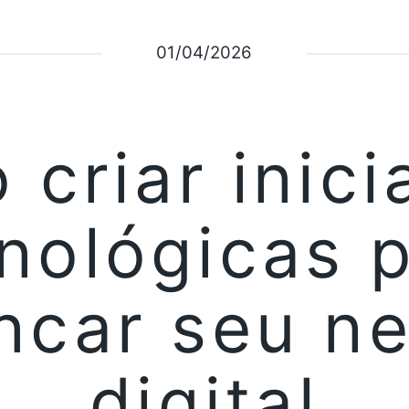
01/04/2026
criar inici
nológicas 
ncar seu n
digital