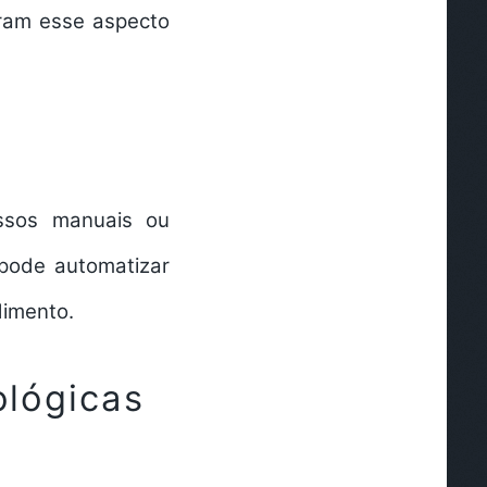
eram esse aspecto
essos manuais ou
 pode automatizar
dimento.
ológicas