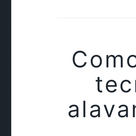
Como 
tec
alava