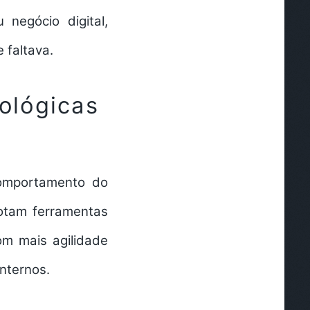
negócio digital,
 faltava.
nológicas
comportamento do
otam ferramentas
m mais agilidade
internos.