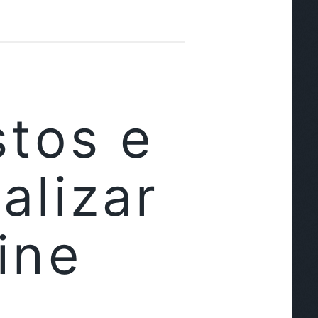
stos e
alizar
ine