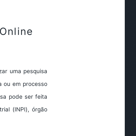
 Online
lizar uma
pesquisa
da ou em processo
sa pode ser feita
rial (
INPI
), órgão