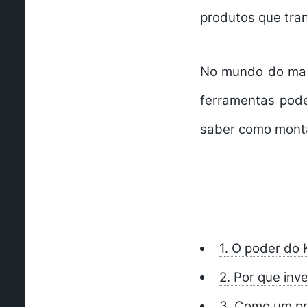
produtos que tra
No mundo do mark
ferramentas pod
saber como monta
1. O poder do 
2. Por que inv
3. Como um pre