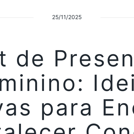
25/11/2025
t de Prese
minino: Ide
vas para E
talecer Co